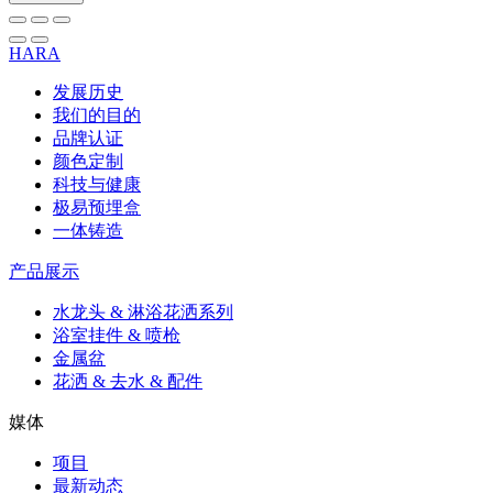
HARA
发展历史
我们的目的
品牌认证
颜色定制
科技与健康
极易预埋盒
一体铸造
产品展示
水龙头 & 淋浴花洒系列
浴室挂件 & 喷枪
金属盆
花洒 & 去水 & 配件
媒体
项目
最新动态