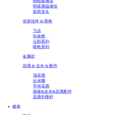
明暗装淋浴
明装调温淋浴
厨房龙头
浴室挂件 & 喷枪
飞达
化妆镜
云彩系列
喷枪系列
金属盆
花洒 & 去水 & 配件
顶花洒
出水嘴
手持花洒
插座&去水&花洒配件
花洒升降杆
媒体