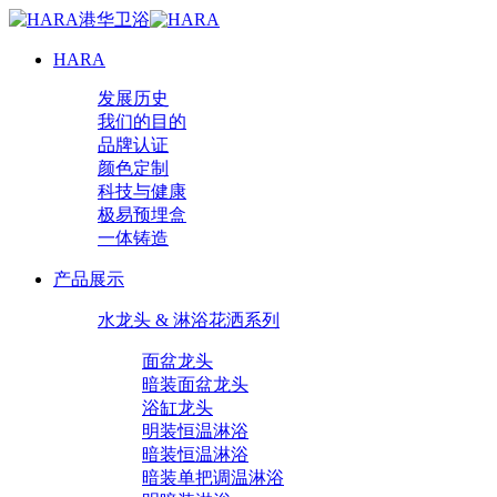
HARA
发展历史
我们的目的
品牌认证
颜色定制
科技与健康
极易预埋盒
一体铸造
产品展示
水龙头 & 淋浴花洒系列
面盆龙头
暗装面盆龙头
浴缸龙头
明装恒温淋浴
暗装恒温淋浴
暗装单把调温淋浴