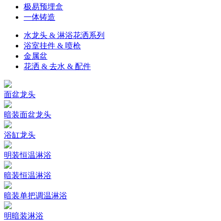
极易预埋盒
一体铸造
水龙头 & 淋浴花洒系列
浴室挂件 & 喷枪
金属盆
花洒 & 去水 & 配件
面盆龙头
暗装面盆龙头
浴缸龙头
明装恒温淋浴
暗装恒温淋浴
暗装单把调温淋浴
明暗装淋浴