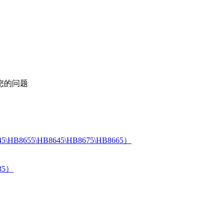
您的问题
655\HB8645\HB8675\HB8665）
35）