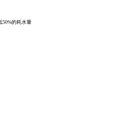
50%的耗水量