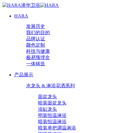
HARA
发展历史
我们的目的
品牌认证
颜色定制
科技与健康
极易预埋盒
一体铸造
产品展示
水龙头 & 淋浴花洒系列
面盆龙头
暗装面盆龙头
浴缸龙头
明装恒温淋浴
暗装恒温淋浴
暗装单把调温淋浴