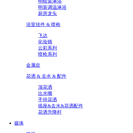
明暗装淋浴
明装调温淋浴
厨房龙头
浴室挂件 & 喷枪
飞达
化妆镜
云彩系列
喷枪系列
金属盆
花洒 & 去水 & 配件
顶花洒
出水嘴
手持花洒
插座&去水&花洒配件
花洒升降杆
媒体