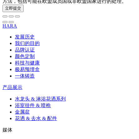
方法，包括可能在欧盟成员国或非欧盟国家进行的处理。
立即提交
HARA
发展历史
我们的目的
品牌认证
颜色定制
科技与健康
极易预埋盒
一体铸造
产品展示
水龙头 & 淋浴花洒系列
浴室挂件 & 喷枪
金属盆
花洒 & 去水 & 配件
媒体