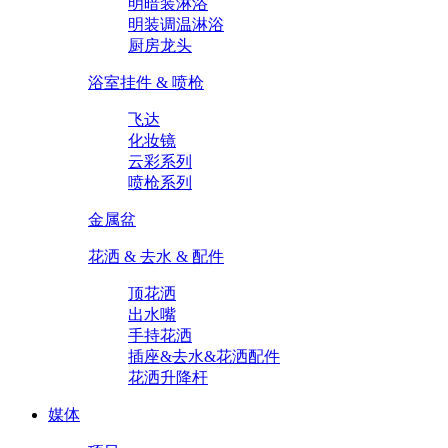
明暗装淋浴
明装调温淋浴
厨房龙头
浴室挂件 & 喷枪
飞达
化妆镜
云彩系列
喷枪系列
金属盆
花洒 & 去水 & 配件
顶花洒
出水嘴
手持花洒
插座&去水&花洒配件
花洒升降杆
媒体