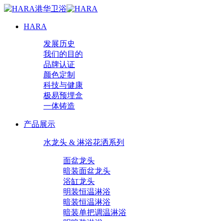
HARA
发展历史
我们的目的
品牌认证
颜色定制
科技与健康
极易预埋盒
一体铸造
产品展示
水龙头 & 淋浴花洒系列
面盆龙头
暗装面盆龙头
浴缸龙头
明装恒温淋浴
暗装恒温淋浴
暗装单把调温淋浴