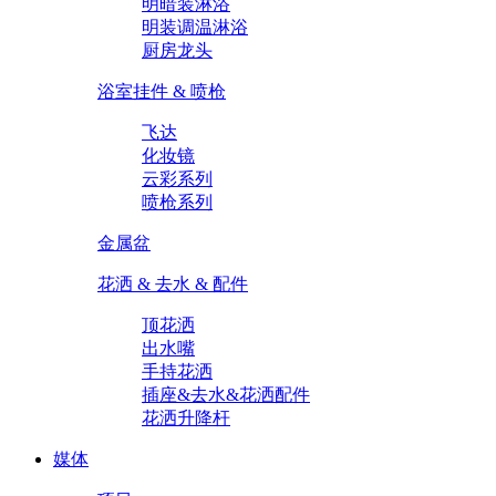
明暗装淋浴
明装调温淋浴
厨房龙头
浴室挂件 & 喷枪
飞达
化妆镜
云彩系列
喷枪系列
金属盆
花洒 & 去水 & 配件
顶花洒
出水嘴
手持花洒
插座&去水&花洒配件
花洒升降杆
媒体