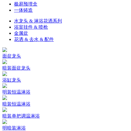
极易预埋盒
一体铸造
水龙头 & 淋浴花洒系列
浴室挂件 & 喷枪
金属盆
花洒 & 去水 & 配件
面盆龙头
暗装面盆龙头
浴缸龙头
明装恒温淋浴
暗装恒温淋浴
暗装单把调温淋浴
明暗装淋浴