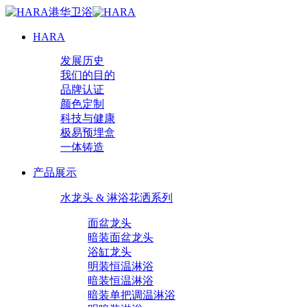
HARA
发展历史
我们的目的
品牌认证
颜色定制
科技与健康
极易预埋盒
一体铸造
产品展示
水龙头 & 淋浴花洒系列
面盆龙头
暗装面盆龙头
浴缸龙头
明装恒温淋浴
暗装恒温淋浴
暗装单把调温淋浴