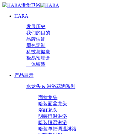
HARA
发展历史
我们的目的
品牌认证
颜色定制
科技与健康
极易预埋盒
一体铸造
产品展示
水龙头 & 淋浴花洒系列
面盆龙头
暗装面盆龙头
浴缸龙头
明装恒温淋浴
暗装恒温淋浴
暗装单把调温淋浴