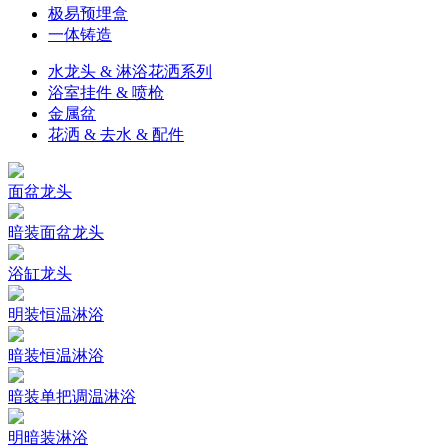
极易预埋盒
一体铸造
水龙头 & 淋浴花洒系列
浴室挂件 & 喷枪
金属盆
花洒 & 去水 & 配件
面盆龙头
暗装面盆龙头
浴缸龙头
明装恒温淋浴
暗装恒温淋浴
暗装单把调温淋浴
明暗装淋浴