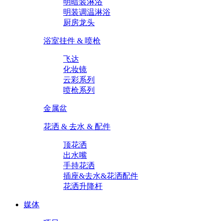
明暗装淋浴
明装调温淋浴
厨房龙头
浴室挂件 & 喷枪
飞达
化妆镜
云彩系列
喷枪系列
金属盆
花洒 & 去水 & 配件
顶花洒
出水嘴
手持花洒
插座&去水&花洒配件
花洒升降杆
媒体