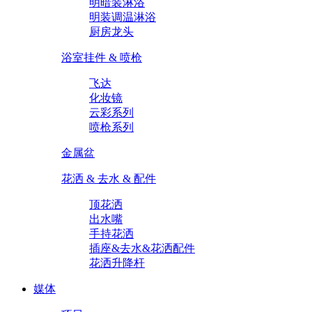
明暗装淋浴
明装调温淋浴
厨房龙头
浴室挂件 & 喷枪
飞达
化妆镜
云彩系列
喷枪系列
金属盆
花洒 & 去水 & 配件
顶花洒
出水嘴
手持花洒
插座&去水&花洒配件
花洒升降杆
媒体