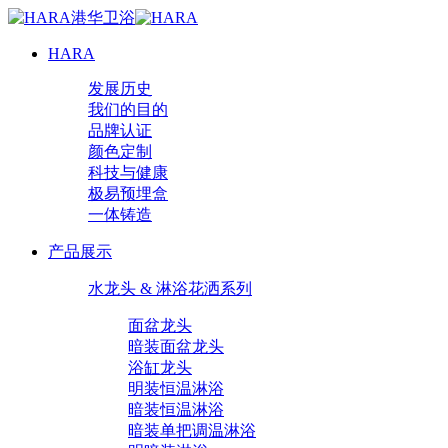
HARA
发展历史
我们的目的
品牌认证
颜色定制
科技与健康
极易预埋盒
一体铸造
产品展示
水龙头 & 淋浴花洒系列
面盆龙头
暗装面盆龙头
浴缸龙头
明装恒温淋浴
暗装恒温淋浴
暗装单把调温淋浴