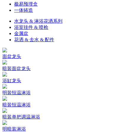
极易预埋盒
一体铸造
水龙头 & 淋浴花洒系列
浴室挂件 & 喷枪
金属盆
花洒 & 去水 & 配件
面盆龙头
暗装面盆龙头
浴缸龙头
明装恒温淋浴
暗装恒温淋浴
暗装单把调温淋浴
明暗装淋浴