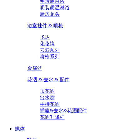
明暗装淋浴
明装调温淋浴
厨房龙头
浴室挂件 & 喷枪
飞达
化妆镜
云彩系列
喷枪系列
金属盆
花洒 & 去水 & 配件
顶花洒
出水嘴
手持花洒
插座&去水&花洒配件
花洒升降杆
媒体