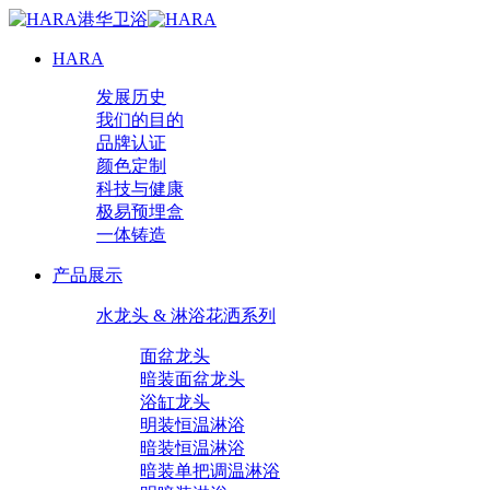
HARA
发展历史
我们的目的
品牌认证
颜色定制
科技与健康
极易预埋盒
一体铸造
产品展示
水龙头 & 淋浴花洒系列
面盆龙头
暗装面盆龙头
浴缸龙头
明装恒温淋浴
暗装恒温淋浴
暗装单把调温淋浴